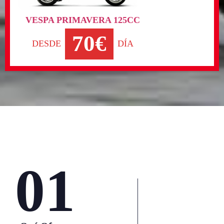
VESPA PRIMAVERA 125CC
70€
DESDE
DÍA
01