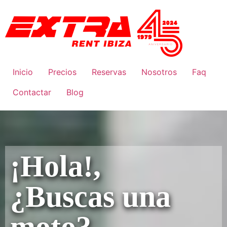
Inicio
Precios
Reservas
Nosotros
Faq
Contactar
Blog
¡Hola!,
¿Buscas una