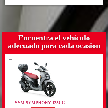
Encuentra el vehículo
adecuado para cada ocasión
SYM SYMPHONY 125CC